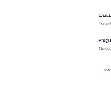
CA2EC
4 setem
Progra
9 junho,
Ante