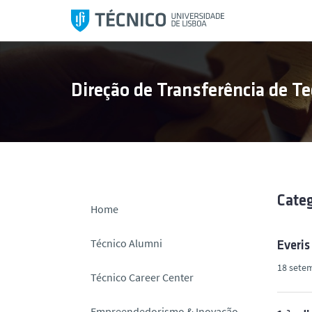
S
a
l
t
a
Direção de Transferência de Te
r
p
a
r
a
o
c
Categ
Home
o
n
Técnico Alumni
Everis
t
18 sete
e
Técnico Career Center
ú
d
Empreendedorismo & Inovação