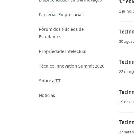
1.ª ed
o
1 julho,
Parcerias Empresariais
Fórum dos Núcleos de
TecInn
Estudantes
30 agost
Propriedade Intelectual
TecInn
Técnico Innovation Summit 2026
22 març
Sobre a TT
TecInn
Notícias
19 deze
TecInn
27 sete