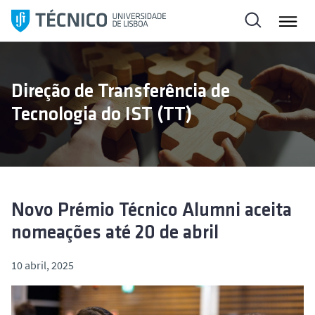
S
a
l
t
a
Direção de Transferência de
r
Tecnologia do IST (TT)
p
a
r
a
o
c
Novo Prémio Técnico Alumni aceita
o
nomeações até 20 de abril
n
t
10 abril, 2025
e
ú
d