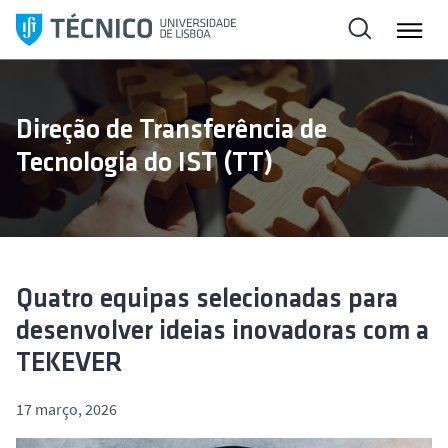
S
a
l
t
a
Direção de Transferência de
r
Tecnologia do IST (TT)
p
a
r
a
o
c
Quatro equipas selecionadas para
o
desenvolver ideias inovadoras com a
n
TEKEVER
t
e
17 março, 2026
ú
d