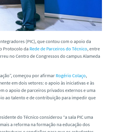
Integradores (PIC), que contou com o apoio da
do Protocolo da
Rede de Parceiros do Técnico
, entre
correu no Centro de Congressos do
campus
Alameda
ração”, começou por afirmar
Rogério Colaço
,
nte em dois vetores: o apoio às iniciativas e às
em o apoio de parceiros privados externos e uma
o ao talento e de contribuição para impedir que
.
esidente do Técnico considerou “a sala PIC uma
r mais a reforma na formação na educação dos
fraestruturas e condições para que os estudantes