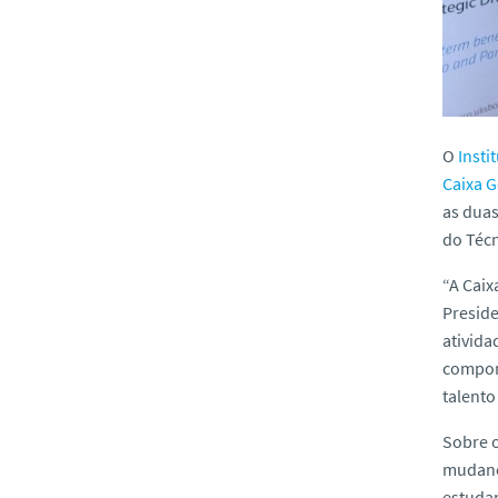
O
Insti
Caixa G
as duas
do Técn
“A Caix
Preside
ativida
compone
talento
Sobre o
mudança
estudan