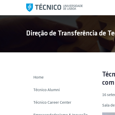
S
a
l
t
a
Direção de Transferência de Te
r
p
a
r
a
o
c
Técn
Home
o
com 
n
Técnico Alumni
t
16 set
e
Técnico Career Center
Sala de
ú
d
Empreendedorismo & Inovação