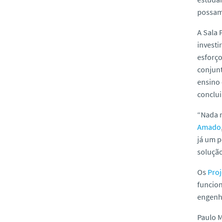
possam 
A Sala 
investi
esforç
conjunt
ensino 
conclui
“Nada m
Amado
já um p
solução
Os
Proj
funcion
engenh
Paulo M