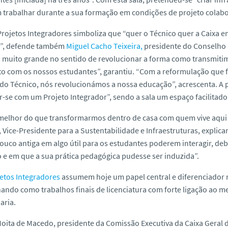
trabalhar durante a sua formação em condições de projeto colabor
Projetos Integradores simboliza que “quer o Técnico quer a Caixa 
r”, defende também
Miguel Cacho Teixeira,
presidente do Conselho 
o muito grande no sentido de revolucionar a forma como transmi
o com os nossos estudantes”, garantiu. “Com a reformulação que fo
do Técnico, nós revolucionámos a nossa educação”, acrescenta. A p
r-se com um Projeto Integrador”, sendo a sala um espaço facilitador
elhor do que transformarmos dentro de casa com quem vive aqui d
, Vice-Presidente para a Sustentabilidade e Infraestruturas, expli
ouco antiga em algo útil para os estudantes poderem interagir, de
 e em que a sua prática pedagógica pudesse ser induzida”.
etos Integradores
assumem hoje um papel central e diferenciador 
ando como trabalhos finais de licenciatura com forte ligação ao m
aria.
oita de Macedo, presidente da Comissão Executiva da Caixa Geral d