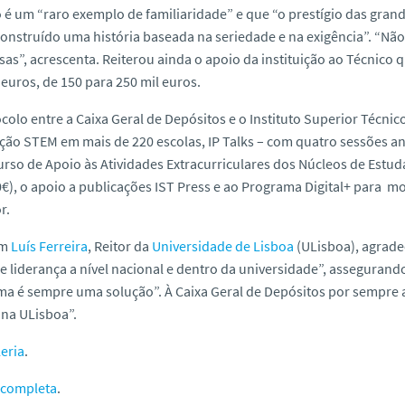
 é um “raro exemplo de familiaridade” e que “o prestígio das grand
onstruído uma história baseada na seriedade e na exigência”. “N
s”, acrescenta. Reiterou ainda o apoio da instituição ao Técnico 
 euros, de 150 para 250 mil euros.
colo entre a Caixa Geral de Depósitos e o Instituto Superior Técnico
ção STEM em mais de 220 escolas, IP Talks – com quatro sessões a
rso de Apoio às Atividades Extracurriculares dos Núcleos de Estud
€), o apoio a publicações IST Press e ao Programa Digital+ para m
r.
m
Luís Ferreira
, Reitor da
Universidade de Lisboa
(ULisboa), agradec
e liderança a nível nacional e dentro da universidade”, asseguran
a é sempre uma solução”. À Caixa Geral de Depósitos por sempre 
 na ULisboa”.
eria
.
 completa
.