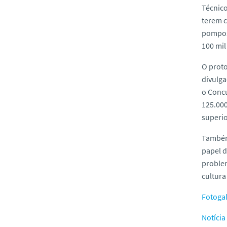
Técnico
terem c
pomposa
100 mil
O proto
divulga
o Concu
125.000
superio
També
papel d
problem
cultura
Fotogal
Notícia