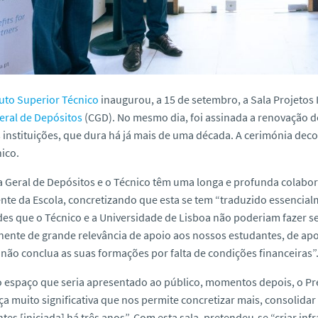
tuto Superior Técnico
inaugurou, a 15 de setembro, a Sala Projetos 
eral de Depósitos
(CGD). No mesmo dia, foi assinada a renovação 
 instituições, que dura há já mais de uma década. A cerimónia de
ico.
a Geral de Depósitos e o Técnico têm uma longa e profunda colabo
nte da Escola, concretizando que esta se tem “traduzido essencialme
des que o Técnico e a Universidade de Lisboa não poderiam fazer s
nte de grande relevância de apoio aos nossos estudantes, de apoi
 não conclua as suas formações por falta de condições financeiras”
 espaço que seria apresentado ao público, momentos depois, o Pr
 muito significativa que nos permite concretizar mais, consolida
tes [iniciada] há três anos”. Com esta sala, pretendeu-se “criar in