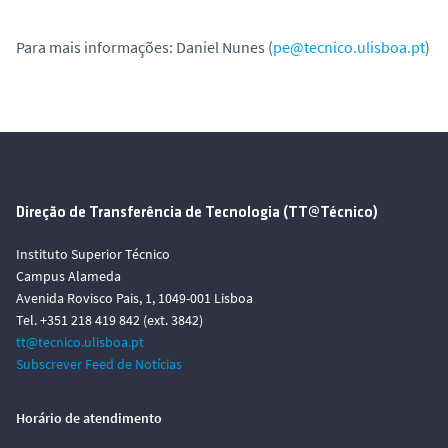
Para mais informações:
Daniel Nunes
(
pe@tecnico.ulisboa.pt
)
Direção de Transferência de Tecnologia (TT@Técnico)
Instituto Superior Técnico
Campus Alameda
Avenida Rovisco Pais, 1, 1049-001 Lisboa
Tel. +351 218 419 842 (ext. 3842)
tt@tecnico.ulisboa.pt
Subscrever Feed de Notícias
Horário de atendimento