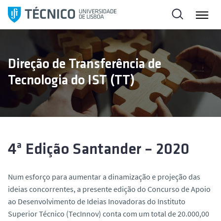
S
a
l
t
a
Direção de Transferência de
r
Tecnologia do IST (TT)
p
a
r
a
o
c
4ª Edição Santander – 2020
o
n
Num esforço para aumentar a dinamização e projeção das
t
ideias concorrentes, a presente edição do Concurso de Apoio
e
ao Desenvolvimento de Ideias Inovadoras do Instituto
ú
Superior Técnico (TecInnov) conta com um total de 20.000,00
d