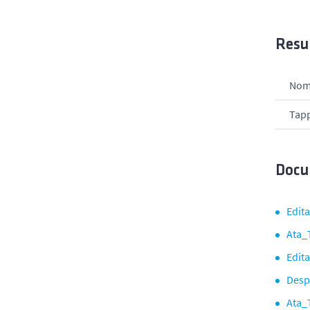
Resu
Nom
Tapp
Docu
Edita
Ata_
Edit
Desp
Ata_