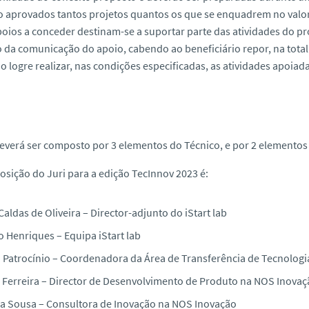
o aprovados tantos projetos quantos os que se enquadrem no valo
poios a conceder destinam-se a suportar parte das atividades do p
da comunicação do apoio, cabendo ao beneficiário repor, na total
o logre realizar, nas condições especificadas, as atividades apoiada
deverá ser composto por 3 elementos do Técnico, e por 2 elementos
sição do Juri para a edição TecInnov 2023 é:
Caldas de Oliveira – Director-adjunto do iStart lab
 Henriques – Equipa iStart lab
a Patrocínio – Coordenadora da Área de Transferência de Tecnologi
 Ferreira – Director de Desenvolvimento de Produto na NOS Inovaç
a Sousa – Consultora de Inovação na NOS Inovação