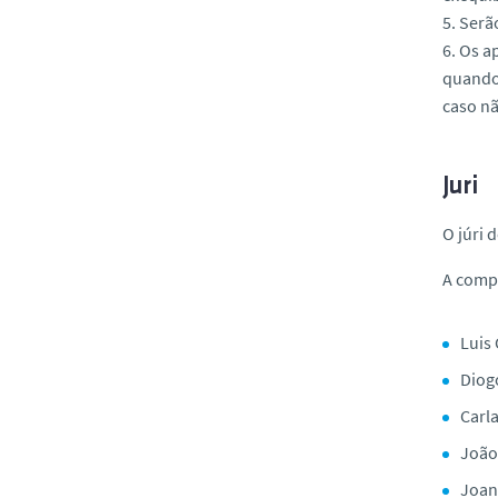
5. Serã
6. Os a
quando 
caso nã
Juri
O júri 
A compo
Luis 
Diogo
Carl
João
Joan