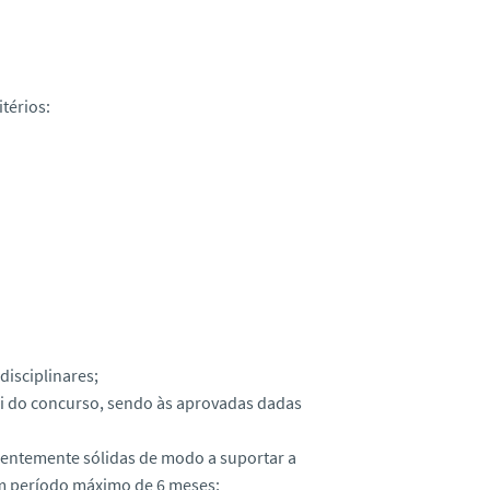
térios:
disciplinares;
úri do concurso, sendo às aprovadas dadas
cientemente sólidas de modo a suportar a
um período máximo de 6 meses;