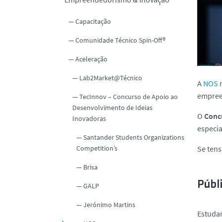
o
Capacitação
Comunidade Técnico Spin-Off®
Aceleração
Lab2Market@Técnico
A
NOS
m
empreen
TecInnov – Concurso de Apoio ao
Desenvolvimento de Ideias
O
Conc
Inovadoras
especia
Santander Students Organizations
Se tens
Competition’s
Brisa
Públ
GALP
Jerónimo Martins
Estudan