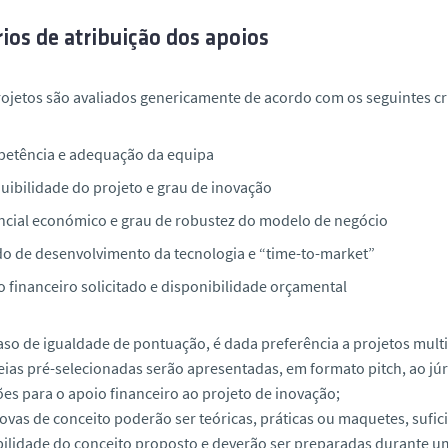
rios de atribuição dos apoios
rojetos são avaliados genericamente de acordo com os seguintes cri
etência e adequação da equipa
uibilidade do projeto e grau de inovação
ncial económico e grau de robustez do modelo de negócio
do de desenvolvimento da tecnologia e “time-to-market”
o financeiro solicitado e disponibilidade orçamental
aso de igualdade de pontuação, é dada preferência a projetos multi
deias pré-selecionadas serão apresentadas, em formato
pitch
, ao j
es para o apoio financeiro ao projeto de inovação;
rovas de conceito poderão ser teóricas, práticas ou maquetes, sufi
ilidade do conceito proposto e deverão ser preparadas durante 