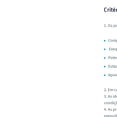
Crité
1. Os p
Comp
Exeq
Pote
Esta
Apoi
2. Em c
3. As i
condiçõ
4. As p
exequib