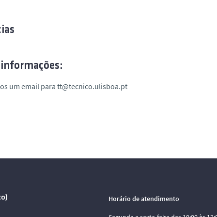
ias
 informações:
os um email para tt@tecnico.ulisboa.pt
co)
Horário de atendimento