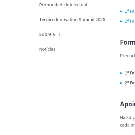
Propriedade Intelectual
1ª Fa
Técnico Innovation Summit 2026
2ª F
Sobre a TT
Form
Notícias
Preenc
1ª Fa
2ª Fa
Apoi
Na Ediç
cada pr