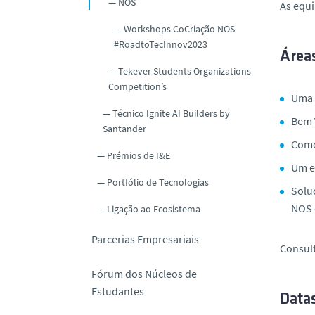
NOS
As equ
Workshops CoCriação NOS
#RoadtoTecInnov2023
Área
Tekever Students Organizations
Competition’s
Uma 
Técnico Ignite AI Builders by
Bem 
Santander
Como
Prémios de I&E
Um es
Portfólio de Tecnologias
Solu
NOS 
Ligação ao Ecosistema
Parcerias Empresariais
Consult
Fórum dos Núcleos de
Estudantes
Data