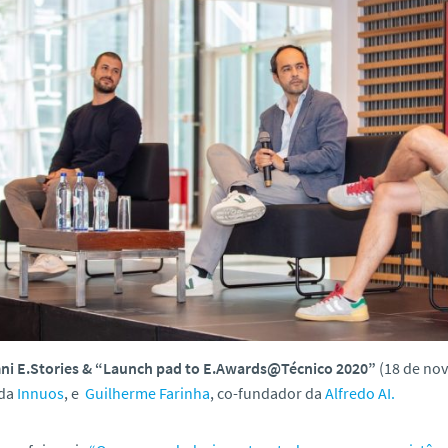
ni E.Stories & “Launch pad to E.Awards@Técnico 2020”
(18 de no
da
Innuos
, e
Guilherme Farinha
, co-fundador da
Alfredo AI.