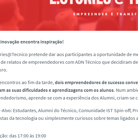
inovação encontra inspiração!
ories@Tecnico pretende dar aos participantes a oportunidade de
 de relatos de empreendedores com ADN Técnico que decidiram desaf
uro.
encontros ao fim da tarde,
dois empreendedores de sucesso conve
am as suas dificuldades e aprendizagens com os alunos
. Num ambie
dedorismo, aprende-se com a experiência dos Alumni, criam-se c
-Alvo
: Estudantes, Alumni do Técnico, Comunidade IST Spin-off, Pr
astas da tecnologia ou simplesmente curiosos sobre temas ligado
ção:
das 17:00 às 19:00