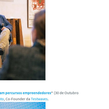
haram percursos empreendedores
“
(30 de Outubro
ato
, Co-Founder da
Testwaves
.