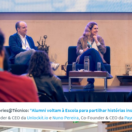
ories@Técnico:
“Alumni voltam à Escola para partilhar histórias in
der & CEO da
Unlockit.io
e
Nuno Pereira
, Co-Founder & CEO da
Pay