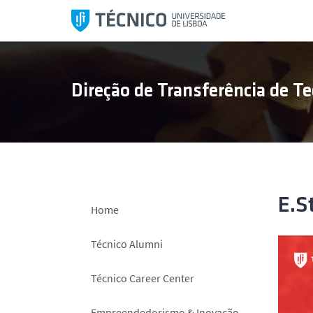
S
a
l
t
a
Direção de Transferência de Te
r
p
a
r
a
o
c
E.S
Home
o
n
Técnico Alumni
t
e
Técnico Career Center
ú
d
Empreendedorismo & Inovação