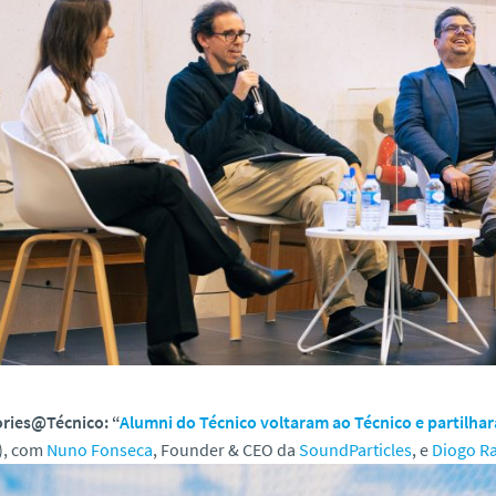
ories@Técnico: “
Alumni do Técnico voltaram ao Técnico e partil
), com
Nuno Fonseca
, Founder & CEO da
SoundParticles
, e
Diogo R