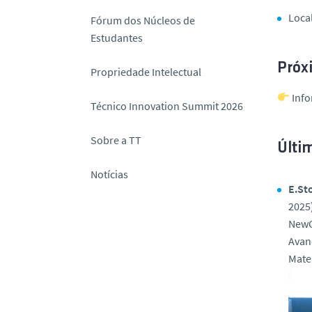
Loca
Fórum dos Núcleos de
Estudantes
Próx
Propriedade Intelectual
Inf
Técnico Innovation Summit 2026
Sobre a TT
Últim
Notícias
E.St
2025)
New
Avan
Mate