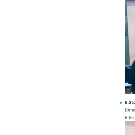
E.St
Dima
Inte