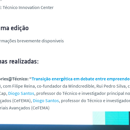
l
: Técnico Innovation Center
ima edição
ormações brevemente disponiveis
as realizadas:
ories@Técnico: “
Transição energética em debate entre empreended
, com Filipe Reina, co-fundador da Windcredible, Rui Pedro Silva, 
Cap,
Diogo Santos
, professor do Técnico e investigador principal n
çados (CeFEMA),
Diogo Santos
, professor do Técnico e investigado
riais Avançados (CeFEMA)