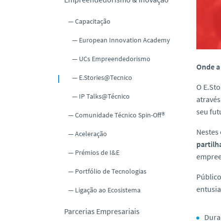
o
Capacitação
European Innovation Academy
UCs Empreendedorismo
Onde a 
E.Stories@Tecnico
O E.St
IP Talks@Técnico
através
seu fut
Comunidade Técnico Spin-Off®
Nestes 
Aceleração
partilh
Prémios de I&E
empreen
Portfólio de Tecnologias
Público
entusi
Ligação ao Ecosistema
Parcerias Empresariais
Dura