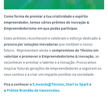
o
Como forma de premiar a tua criatividade e espírito
empreendedor, temos vários prémios de Inovação &
Empreendedorismo em que podes participar.
Estes prémios reconhecem e celebram o esforço dedicado à
procura por soluções inovadoras
que moldam o nosso
futuro. Representam ainda o
compromisso do Técnico em
valorizar e promover o Empreendedorismo & Inovação
, ao
reconhecer e premiar o talento e a inovação. Procuramos
inspirar futuras gerações de empreendedores a seguirem os
seus sonhos e a criar um impacto positivo na sociedade.
Fica a conhecer o
E.Awards@Técnico
,
Start to Spark
e
o
Prémio Brandão de Vasconcelos
.