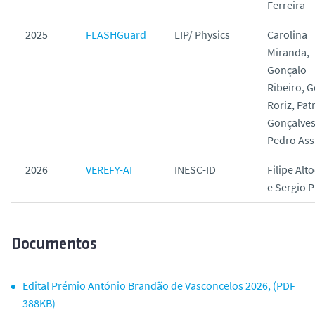
Ferreira
2025
FLASHGuard
LIP/ Physics
Carolina
Miranda,
Gonçalo
Ribeiro, 
Roriz, Patr
Gonçalves
Pedro Ass
2026
VEREFY-AI
INESC-ID
Filipe Alt
e Sergio P
Documentos
Edital Prémio António Brandão de Vasconcelos 2026, (PDF
388KB)