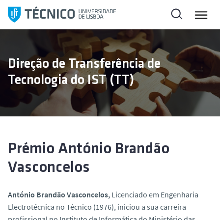
S
a
l
t
a
Direção de Transferência de
r
Tecnologia do IST (TT)
p
a
r
a
o
c
Prémio António Brandão
o
Vasconcelos
n
t
e
António Brandão Vasconcelos,
Licenciado em Engenharia
ú
Electrotécnica
no Técnico (1976), iniciou a sua carreira
d
profissional no Instituto de Informática do Ministério das