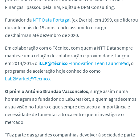
o
Finanças, passou pela IBM, Fujitsu e DRM Consulting.
Fundador da
NTT Data Portugal
(ex Everis), em 1999, que liderou
durante mais de 15 anos tendo assumido o cargo
de
Chairman
até dezembro de 2020.
Em colaboração com o Técnico, com quem a NTT Data sempre
manteve uma relação de colaboração e proximidade, lançou
em 2014/2015 o
iLLP@Técnico –
Innovation Lean LaunchPad
,
o
programa de aceleração hoje conhecido como
Lab2Market@Tecnico.
O prémio António Brandão Vasconcelos,
surge assim numa
homenagem ao fundador do Lab2Market, a quem agradecemos
a sua visão no futuro e que sempre destacou a importância e
necessidade de fomentar a troca entre quem investiga e o
mercado.
“Faz parte das grandes companhias devolver à sociedade parte