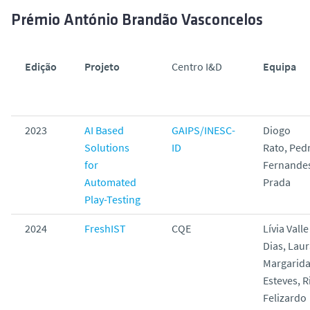
Prémio António Brandão Vasconcelos
Edição
Projeto
Centro I&D
Equipa
2023
AI Based
GAIPS/INESC-
Diogo
Solutions
ID
Rato, Ped
for
Fernandes
Automated
Prada
Play-Testing
2024
FreshIST
CQE
Lívia Valle
Dias, Lau
Margarid
Esteves, 
Felizardo