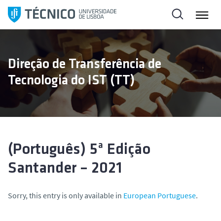
S
k
i
p
t
Direção de Transferência de
o
Tecnologia do IST (TT)
c
o
n
t
e
n
(Português) 5ª Edição
t
Santander – 2021
Sorry, this entry is only available in
European Portuguese
.