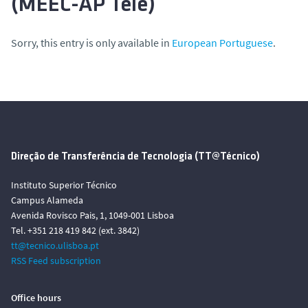
(MEEC-AP Tele)
Sorry, this entry is only available in
European Portuguese
.
Direção de Transferência de Tecnologia (TT@Técnico)
Instituto Superior Técnico
Campus Alameda
Avenida Rovisco Pais, 1, 1049-001 Lisboa
Tel. +351 218 419 842 (ext. 3842)
tt@tecnico.ulisboa.pt
RSS Feed subscription
Office hours