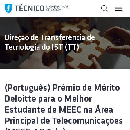
S
k
i
p
t
Direção de Transferência de
o
Tecnologia do IST (TT)
c
o
n
t
e
n
(Português) Prémio de Mérito
t
Deloitte para o Melhor
Estudante de MEEC na Área
Principal de Telecomunicações