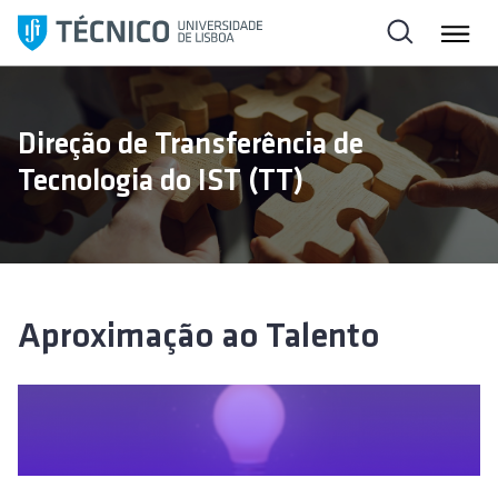
S
a
l
t
a
Direção de Transferência de
r
Tecnologia do IST (TT)
p
a
r
a
o
c
Aproximação ao Talento
o
n
t
e
ú
d