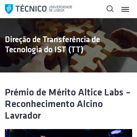
S
a
l
t
a
Direção de Transferência de
r
Tecnologia do IST (TT)
p
a
r
a
o
c
Prémio de Mérito Altice Labs –
o
Reconhecimento Alcino
n
t
Lavrador
e
ú
d