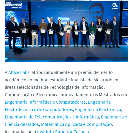
o
A
Altice Labs
atribui anualmente um prémio de mérito
académico ao melhor estudante finalista de Mestrado em
áreas selecionadas de Tecnologias de Informação,
Comunicação e Electrónica, nomeadamente os Mestrados em
Engenharia Informática e Computadores
,
Engenharia
Electrotécnica e de Computadores
,
Engenharia Electrónica
,
Engenharia de Telecomunicações e Informática
,
Engenharia e
Ciência de Dados
,
Matemática Aplicada e Computação
.
lecionadas pelo
Instituto Superior Técnico
.