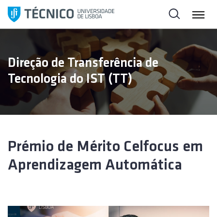
S
a
l
t
a
Direção de Transferência de
r
Tecnologia do IST (TT)
p
a
r
a
o
c
Prémio de Mérito Celfocus em
o
Aprendizagem Automática
n
t
e
ú
d