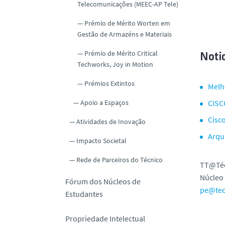
Telecomunicações (MEEC-AP Tele)
Prémio de Mérito Worten em
Gestão de Armazéns e Materiais
Prémio de Mérito Critical
Notic
Techworks, Joy in Motion
Prémios Extintos
Melh
Apoio a Espaços
CISC
Cisc
Atividades de Inovação
Arqu
Impacto Societal
Rede de Parceiros do Técnico
TT@Té
Núcleo 
Fórum dos Núcleos de
pe@tec
Estudantes
Propriedade Intelectual