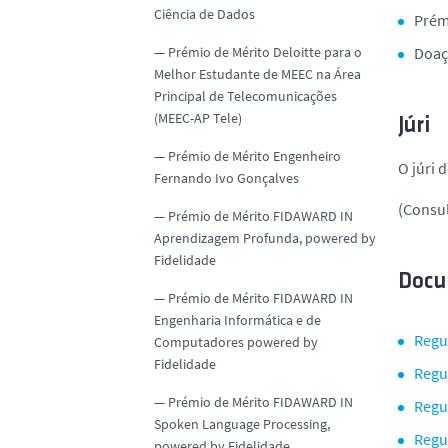
Ciência de Dados
Prémi
Prémio de Mérito Deloitte para o
Doaçã
Melhor Estudante de MEEC na Área
Principal de Telecomunicações
(MEEC-AP Tele)
Júri
Prémio de Mérito Engenheiro
O júri 
Fernando Ivo Gonçalves
(Consul
Prémio de Mérito FIDAWARD IN
Aprendizagem Profunda, powered by
Fidelidade
Docu
Prémio de Mérito FIDAWARD IN
Engenharia Informática e de
Regu
Computadores powered by
Fidelidade
Regu
Prémio de Mérito FIDAWARD IN
Regu
Spoken Language Processing,
Regu
powered by Fidelidade