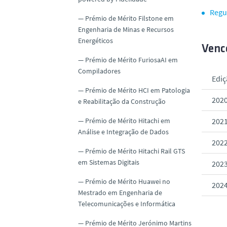
Regu
Prémio de Mérito Filstone em
Engenharia de Minas e Recursos
Energéticos
Venc
Prémio de Mérito FuriosaAI em
Compiladores
Ediç
Prémio de Mérito HCI em Patologia
202
e Reabilitação da Construção
Prémio de Mérito Hitachi em
202
Análise e Integração de Dados
202
Prémio de Mérito Hitachi Rail GTS
em Sistemas Digitais
202
Prémio de Mérito Huawei no
202
Mestrado em Engenharia de
Telecomunicações e Informática
Prémio de Mérito Jerónimo Martins