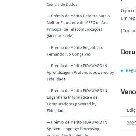
Ciência de Dados
O júri 
Prémio de Mérito Deloitte para o
um rep
Melhor Estudante de MEEC na Área
Principal de Telecomunicações
(Consul
(MEEC-AP Tele)
Prémio de Mérito Engenheiro
Docu
Fernando Ivo Gonçalves
Prémio de Mérito FIDAWARD IN
Regu
Aprendizagem Profunda, powered by
Fidelidade
Prémio de Mérito FIDAWARD IN
Vence
Engenharia Informática e de
Computadores powered by
Ediç
Fidelidade
Prémio de Mérito FIDAWARD IN
202
Spoken Language Processing,
powered by Fidelidade