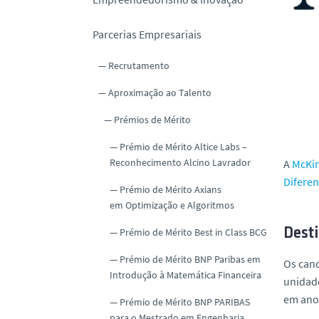
o
Parcerias Empresariais
Recrutamento
Aproximação ao Talento
Prémios de Mérito
Prémio de Mérito Altice Labs –
Reconhecimento Alcino Lavrador
A
McKi
Diferenc
Prémio de Mérito Axians
em Optimização e Algoritmos
Prémio de Mérito Best in Class BCG
Desti
Prémio de Mérito BNP Paribas em
Os cand
Introdução à Matemática Financeira
unidade
em ano 
Prémio de Mérito BNP PARIBAS
para o Mestrado em Engenharia