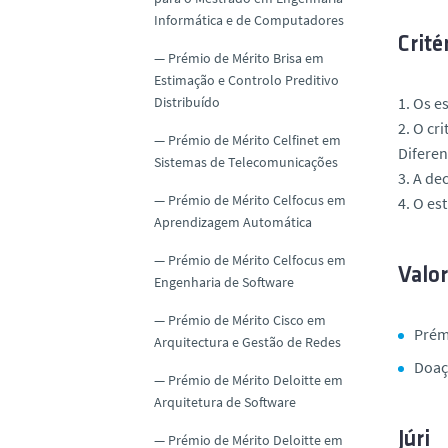
Informática e de Computadores
Crité
Prémio de Mérito Brisa em
Estimação e Controlo Preditivo
Distribuído
1. Os e
2. O cr
Prémio de Mérito Celfinet em
Diferenc
Sistemas de Telecomunicações
3. A de
Prémio de Mérito Celfocus em
4. O es
Aprendizagem Automática
Prémio de Mérito Celfocus em
Valo
Engenharia de Software
Prémio de Mérito Cisco em
Prémi
Arquitectura e Gestão de Redes
Doaçã
Prémio de Mérito Deloitte em
Arquitetura de Software
Júri
Prémio de Mérito Deloitte em