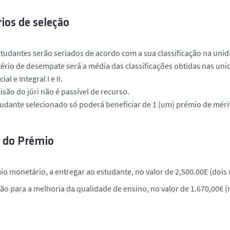
rios de seleção
studantes serão seriados de acordo com a sua classificação na unid
itério de desempate será a média das classificações obtidas nas uni
ial e Integral I e II.
cisão do júri não é passível de recurso.
tudante selecionado só poderá beneficiar de 1 (um) prémio de mér
r do Prémio
o monetário, a entregar ao estudante, no valor de 2,500.00E (dois 
o para a melhoria da qualidade de ensino, no valor de 1.670,00€ (m