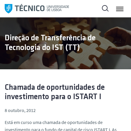
S
a
l
t
a
Direção de Transferência de
r
Tecnologia do IST (TT)
p
a
r
a
o
c
Chamada de oportunidades de
o
investimento para o ISTART I
n
t
8 outubro, 2012
e
ú
Está em curso uma chamada de oportunidades de
d
investimento para o fundo de capital de risco ISTART I. As