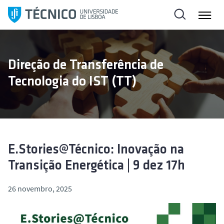
S
a
l
t
a
Direção de Transferência de
r
Tecnologia do IST (TT)
p
a
r
a
o
c
E.Stories@Técnico: Inovação na
o
Transição Energética | 9 dez 17h
n
t
26 novembro, 2025
e
ú
d