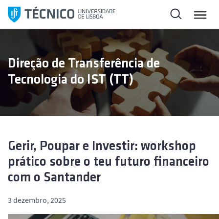
S
a
l
t
a
Direção de Transferência de
r
Tecnologia do IST (TT)
p
a
r
a
o
c
Gerir, Poupar e Investir: workshop
o
prático sobre o teu futuro financeiro
n
com o Santander
t
e
3 dezembro, 2025
ú
d