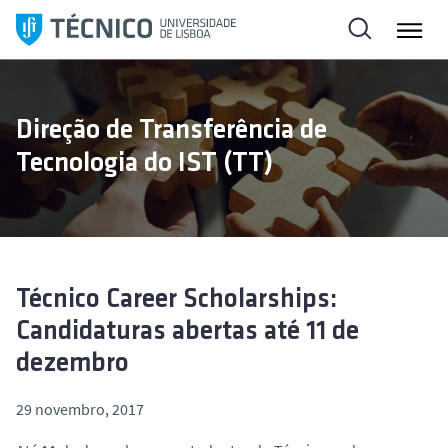
S
a
l
t
a
Direção de Transferência de
r
Tecnologia do IST (TT)
p
a
r
a
o
c
Técnico Career Scholarships:
o
Candidaturas abertas até 11 de
n
dezembro
t
e
29 novembro, 2017
ú
d