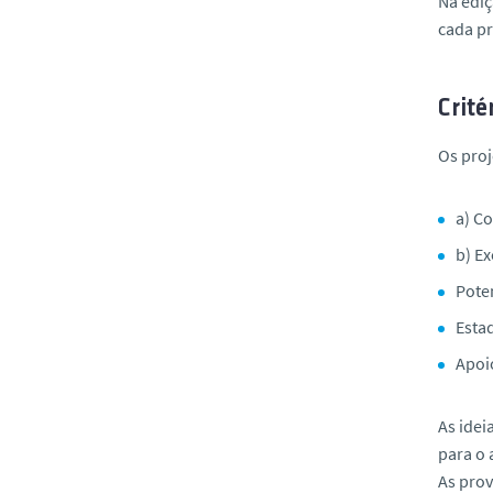
Na ediç
cada pr
Crité
Os proj
a) C
b) E
Pote
Esta
Apoi
As idei
para o 
As prov