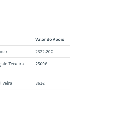
o
Valor do Apoio
onso
2322.20€
alo Teixeira
2500€
liveira
861€