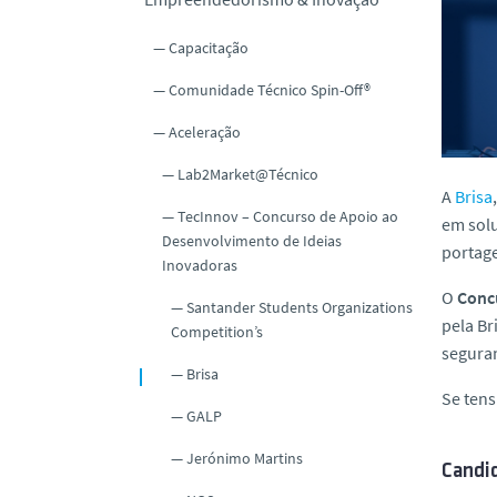
o
Capacitação
Comunidade Técnico Spin-Off®
Aceleração
Lab2Market@Técnico
A
Brisa
TecInnov – Concurso de Apoio ao
em solu
Desenvolvimento de Ideias
portage
Inovadoras
O
Conc
Santander Students Organizations
pela Br
Competition’s
seguran
Brisa
Se tens
GALP
Jerónimo Martins
Candi