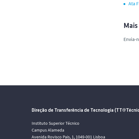
Ata F
Mais
Envia-n
Direção de Transferência de Tecnologia (TT@Técni
Instituto Superior Técnico
Campus Alameda
Avenida Rovisco Pais, 1, 1049-001 Lisboa