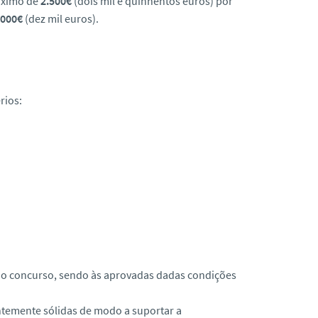
máximo de
2.500€
(dois mil e quinhentos euros) por
.000€
(dez mil euros).
rios:
i do concurso, sendo às aprovadas dadas condições
entemente sólidas de modo a suportar a