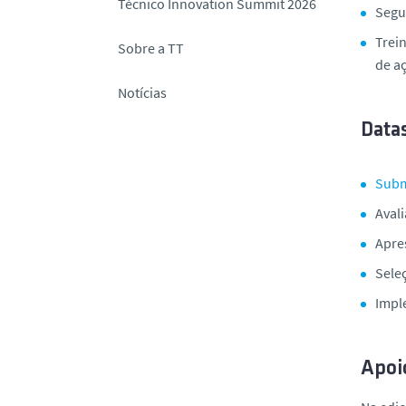
Técnico Innovation Summit 2026
Segu
Trein
Sobre a TT
de a
Notícias
Data
Subm
Aval
Apre
Seleç
Impl
Apoi