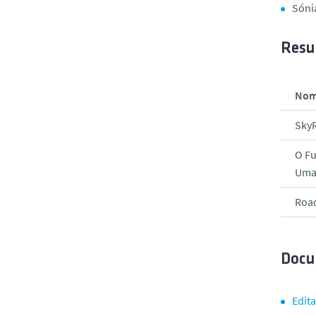
Sónia
Resu
Nom
Sky
O Fu
Uma 
Roa
Docu
Edita