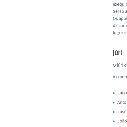
exequib
Serão a
Os apoi
da comu
logre r
Júri
O júri 
A compo
Luís 
Anto
José
João