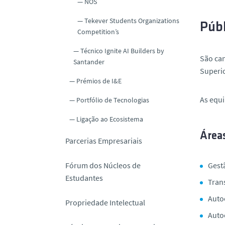
NOS
Tekever Students Organizations
Públ
Competition’s
Técnico Ignite AI Builders by
São ca
Santander
Superio
Prémios de I&E
As equ
Portfólio de Tecnologias
Ligação ao Ecosistema
Área
Parcerias Empresariais
Fórum dos Núcleos de
Gest
Estudantes
Tran
Auto
Propriedade Intelectual
Auto