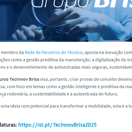
, membro da
Rede de Parceiros do Técnico
, aposta na inovação com
ções como a gestão preditiva da manutenção, a digitalização do tr
ns e o desenvolvimento de autoestradas mais seguras, sustentávei
urso TecInnov Brisa
visa, portanto, criar provas de conceito desen
isa, com foco em temas como a gestão inteligente e preditiva da ma
ça rodoviária, a sustentabilidade e a autoestrada do futuro.
 uma ideia com potencial para transformar a mobilidade, esta é a 
daturas:
https://ist.pt/TecInnovBrisa2025