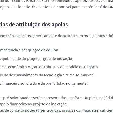
ão do TecInnov Brisa 2025 serão concedidos apoios até ao valor 
ojeto selecionado. O valor total disponível para os prémios é de
10
rios de atribuição dos apoios
etos são avaliados genericamente de acordo com os seguintes crité
ompetência e adequação da equipa
xequibilidade do projeto e grau de inovação
ncial económico e grau de robustez do modelo de negócio
do de desenvolvimento da tecnologia e “time-to-market”
o financeiro solicitado e disponibilidade orçamental
as pré-selecionadas serão apresentadas, em formato
pitch
, ao júr
apoio financeiro ao projeto de inovação.
as de conceito poderão ser teóricas, práticas ou maquetes, sufici