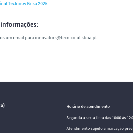
inal TecInnov Brisa 2025
 informações:
os um email para innovators@tecnico.ulisboa.pt
co)
Horário de atendimento
Segunda a sexta-feira das 10:00 às 12:0
Atendimento sujeito a marcação prév