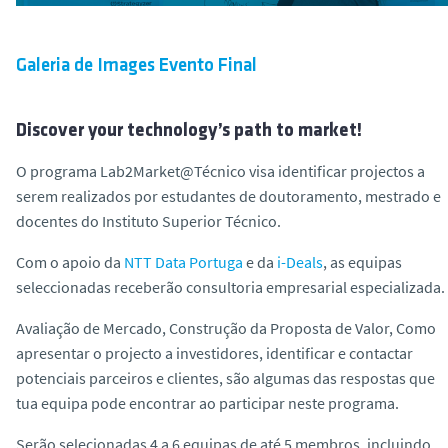
o
Galeria de Images Evento Final
Discover your technology’s path to market!
O programa Lab2Market@Técnico visa identificar projectos a
serem realizados por estudantes de doutoramento, mestrado e
docentes do Instituto Superior Técnico.
Com o apoio da
NTT Data Portuga
e da
i-Deals
, as equipas
seleccionadas receberão consultoria empresarial especializada.
Avaliação de Mercado
,
Construção da Proposta de Valor
,
Como
apresentar o projecto a investidores
, identificar e contactar
potenciais parceiros e clientes, são algumas das respostas que
tua equipa pode encontrar ao participar neste programa.
Serão selecionadas 4 a 6 equipas de até 5 membros, incluindo