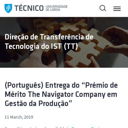
S
k
i
p
t
Direção de Transferência de
o
Tecnologia do IST (TT)
c
o
n
t
e
n
(Português) Entrega do “Prémio de
t
Mérito The Navigator Company em
Gestão da Produção”
11 March, 2019