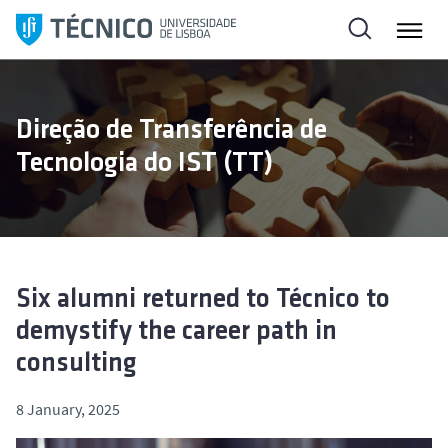
S
k
i
p
t
Direção de Transferência de
o
Tecnologia do IST (TT)
c
o
n
t
e
n
Six alumni returned to Técnico to
t
demystify the career path in
consulting
8 January, 2025