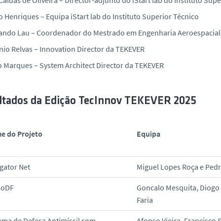
 Henriques – Equipa iStart lab do Instituto Superior Técnico
ando Lau – Coordenador do
Mestrado em Engenharia Aeroespacial 
nio Relvas –
Innovation Director da TEKEVER
o Marques –
System Architect Director da TEKEVER
ltados da Edição TecInnov TEKEVER 2025
e do Projeto
Equipa
gator Net
Miguel Lopes Roça e Pedr
DoDF
Goncalo Mesquita, Diogo 
Faria
ema de Defesa Antimíssil com
Afonso Vieira, Francisco 