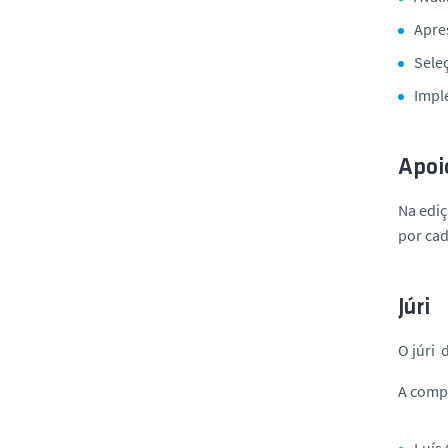
Apre
Seleç
Impl
Apoi
Na ediç
por cad
Júri
O júri 
A compo
Luís 