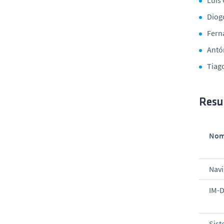
Diogo
Fern
Antó
Tiag
Resu
Nom
Navi
IM-
Sist