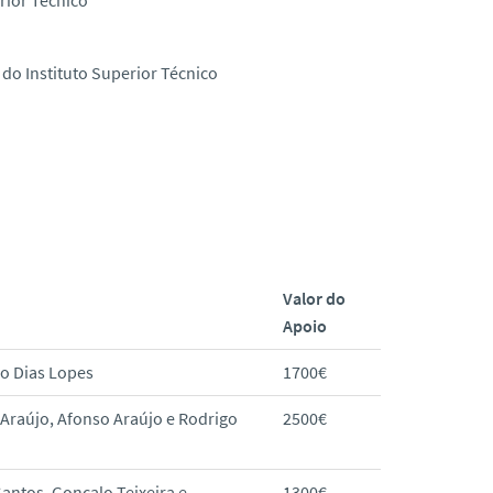
do Instituto Superior Técnico
Valor do
Apoio
o Dias Lopes
1700€
Araújo, Afonso Araújo e Rodrigo
2500€
Santos, Gonçalo Teixeira e
1300€