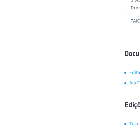
Dro
TAIC
Docu
Edit
Ata 
Ediçõ
Teke