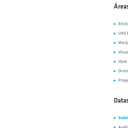
Área
Encl
UAV 
Morp
Visu
How t
Dron
Proje
Data
Subm
Aval