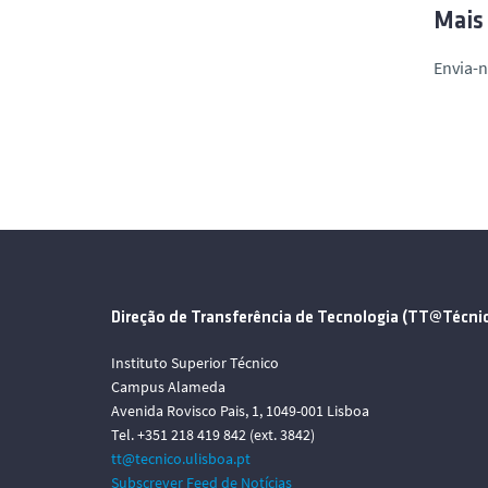
Mais
Envia-
Direção de Transferência de Tecnologia (TT@Técni
Instituto Superior Técnico
Campus Alameda
Avenida Rovisco Pais, 1, 1049-001 Lisboa
Tel. +351 218 419 842 (ext. 3842)
tt@tecnico.ulisboa.pt
Subscrever Feed de Notícias