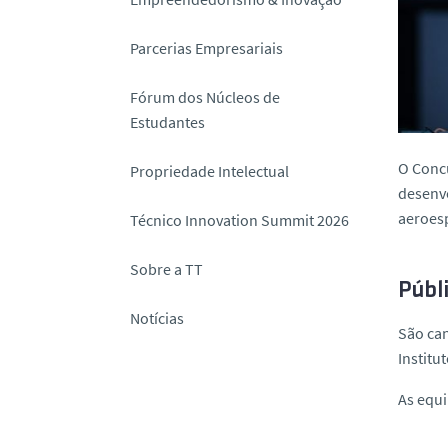
o
Parcerias Empresariais
Fórum dos Núcleos de
Estudantes
O Conc
Propriedade Intelectual
desenvo
aeroes
Técnico Innovation Summit 2026
Sobre a TT
Públi
Notícias
São ca
Institu
As equ