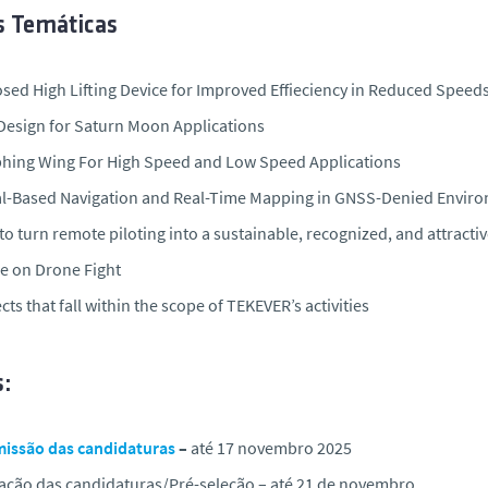
s Temáticas
osed High Lifting Device for Improved Effieciency in Reduced Speed
Design for Saturn Moon Applications
hing Wing For High Speed and Low Speed Applications
al-Based Navigation and Real-Time Mapping in GNSS-Denied Envir
o turn remote piloting into a sustainable, recognized, and attracti
e on Drone Fight
cts that fall within the scope of TEKEVER’s activities
s:
issão das candidaturas
–
até 17 novembro 2025
iação das candidaturas/Pré-seleção –
até 21 de novembro
.