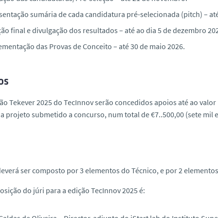
sentação sumária de cada candidatura pré-selecionada (
pitch
) –
at
ão final e divulgação dos resultados – até ao dia
5 de dezembro 20
ementação das Provas de Conceito – até
30 de maio 2026
.
os
ão Tekever 2025 do TecInnov serão concedidos apoios até ao valor
a projeto submetido a concurso, num total de €7..500,00 (sete mil 
deverá ser composto por 3 elementos do Técnico, e por 2 elemento
sição do júri para a edição TecInnov 2025 é:
Caldas de Oliveira – Director-adjunto do iStart lab do Instituto Sup