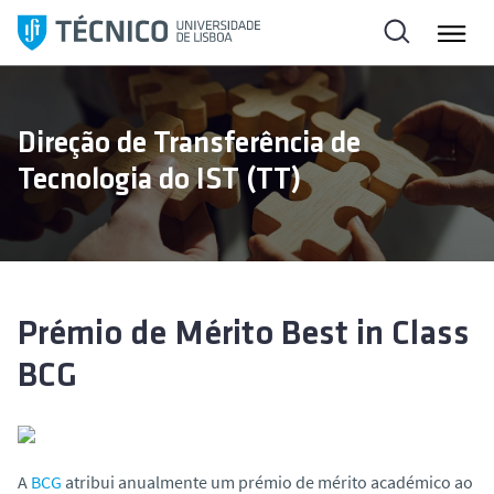
S
a
l
t
a
Direção de Transferência de
r
Tecnologia do IST (TT)
p
a
r
a
o
c
Prémio de Mérito Best in Class
o
BCG
n
t
e
ú
d
A
BCG
atribui anualmente um prémio de mérito académico ao