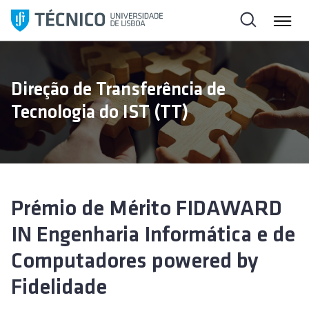
S
a
l
t
a
Direção de Transferência de
r
Tecnologia do IST (TT)
p
a
r
a
o
c
Prémio de Mérito FIDAWARD
o
IN Engenharia Informática e de
n
t
Computadores powered by
e
ú
Fidelidade
d