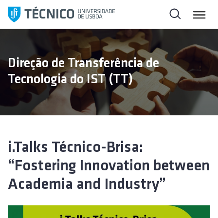
S
a
l
t
a
Direção de Transferência de
r
Tecnologia do IST (TT)
p
a
r
a
o
c
i.Talks Técnico-Brisa:
o
“Fostering Innovation between
n
t
Academia and Industry”
e
ú
d