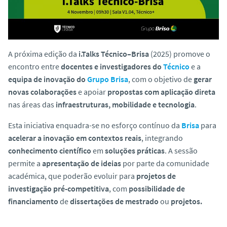
o
A próxima edição da
i.Talks Técnico–Brisa
(2025) promove o
encontro entre
docentes e investigadores do
Técnico
e a
equipa de inovação do
Grupo Brisa
, com o objetivo de
gerar
novas colaborações
e apoiar
propostas com aplicação direta
nas áreas das
infraestruturas, mobilidade e tecnologia
.
Esta iniciativa enquadra-se no esforço contínuo da
Brisa
para
acelerar a inovação em contextos reais
, integrando
conhecimento científico
em
soluções práticas
. A sessão
permite a
apresentação de ideias
por parte da comunidade
académica, que poderão evoluir para
projetos de
investigação pré-competitiva
, com
possibilidade de
financiamento
de
dissertações de mestrado
ou
projetos.