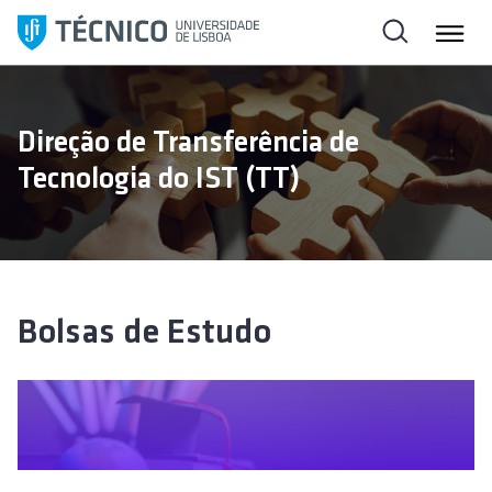
S
a
l
t
a
Direção de Transferência de
r
Tecnologia do IST (TT)
p
a
r
a
o
c
Bolsas de Estudo
o
n
t
e
ú
d