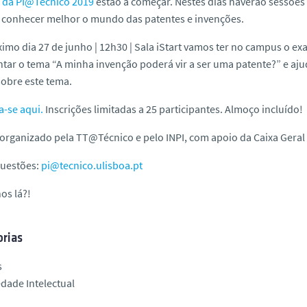
 da PI@Técnico 2019
estão a começar. Nestes dias haverão sessões 
 conhecer melhor o mundo das patentes e invenções.
ximo dia 27
de junho | 12h30 | Sala iStart
vamos ter no campus o e
tar o tema “
A minha invenção poderá vir a ser uma patente?
” e aj
 sobre este tema.
a-se aqui.
Inscrições limitadas a 25 participantes.
Almoço incluído!
organizado pela TT@Técnico e pelo INPI, com apoio da Caixa Geral
questões:
pi@tecnico.ulisboa.pt
os lá?!
rias
s
dade Intelectual