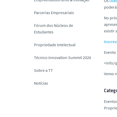
Os
Dias
o
poderá
Parcerias Empresariais
No pró
apresen
Fórum dos Núcleos de
existir
Estudantes
Inscrev
Propriedade Intelectual
Evento 
Técnico Innovation Summit 2026
+info/
Sobre a TT
Vemo-n
Notícias
Catego
Evento
Proprie