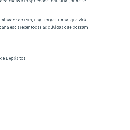
dedicadas à Propriedade Industrial, onde se
xaminador
do INPI, Eng. Jorge Cunha, que virá
udar a esclarecer todas as dúvidas que possam
 de Depósitos.