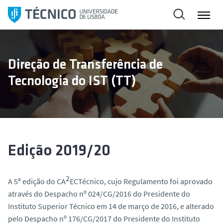
S
a
l
t
a
Direção de Transferência de
r
Tecnologia do IST (TT)
p
a
r
a
o
c
Edição 2019/20
o
n
2
t
A 5ª edição do CA
ECTécnico, cujo Regulamento foi aprovado
e
através do Despacho nº 024/CG/2016 do Presidente do
ú
Instituto Superior Técnico em 14 de março de 2016, e alterado
d
pelo Despacho nº 176/CG/2017 do Presidente do Instituto