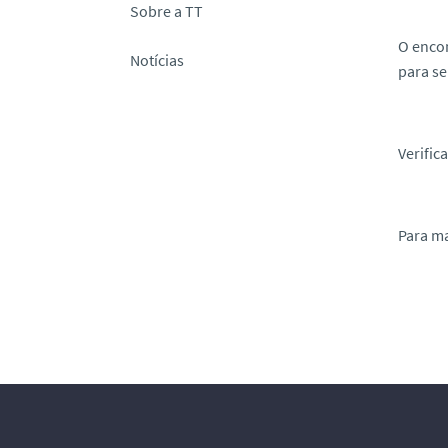
Sobre a TT
O encon
Notícias
para se
Verific
Para ma