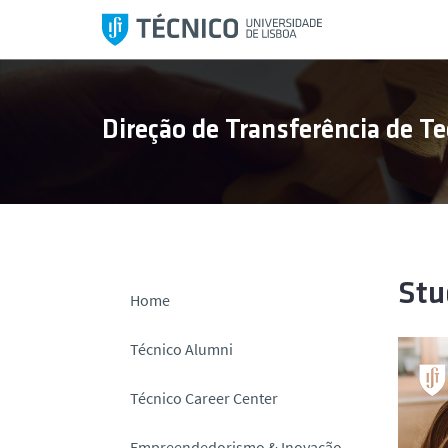
S
a
l
t
a
Direção de Transferência de Te
r
p
a
r
a
o
c
Stu
Home
o
n
Técnico Alumni
t
e
Técnico Career Center
ú
d
Empreendedorismo & Inovação