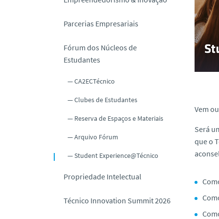
o
Parcerias Empresariais
Fórum dos Núcleos de
Estudantes
CA2ECTécnico
Clubes de Estudantes
Vem ouv
Reserva de Espaços e Materiais
Será u
Arquivo Fórum
que o T
aconse
Student Experience@Técnico
Propriedade Intelectual
Como 
Como
Técnico Innovation Summit 2026
Como