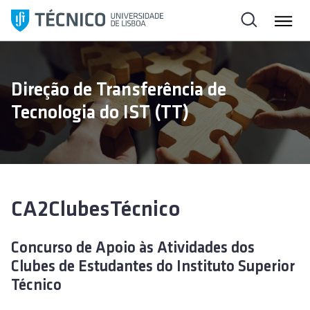
S
a
l
t
a
Direção de Transferência de
r
Tecnologia do IST (TT)
p
a
r
a
o
c
CA2ClubesTécnico
o
n
Concurso de Apoio às Atividades dos
t
Clubes de Estudantes do Instituto Superior
e
ú
Técnico
d