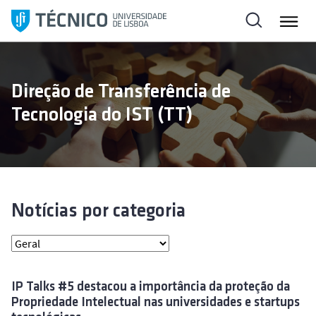
S
a
l
t
a
Direção de Transferência de
r
Tecnologia do IST (TT)
p
a
r
a
o
c
Notícias por categoria
o
n
t
e
IP Talks #5 destacou a importância da proteção da
ú
Propriedade Intelectual nas universidades e startups
d