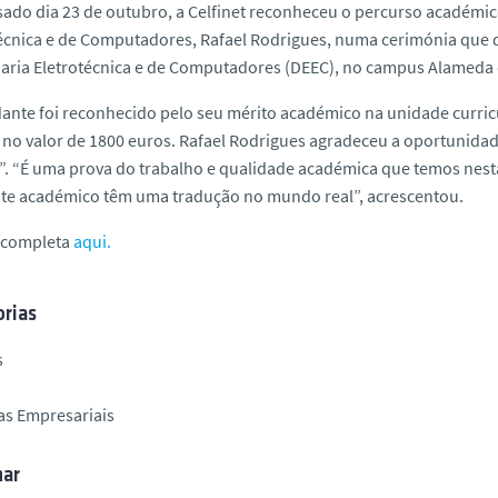
ado dia 23 de outubro, a Celfinet reconheceu o percurso académ
écnica e de Computadores, Rafael Rodrigues, numa cerimónia que 
ria Eletrotécnica e de Computadores (DEEC), no
campus
Alameda d
ante foi reconhecido pelo seu mérito académico na unidade curr
no valor de 1800 euros. Rafael Rodrigues agradeceu a oportunidad
. “É uma prova do trabalho e qualidade académica que temos nes
te académico têm uma tradução no mundo real”, acrescentou.
a completa
aqui.
rias
s
as Empresariais
har