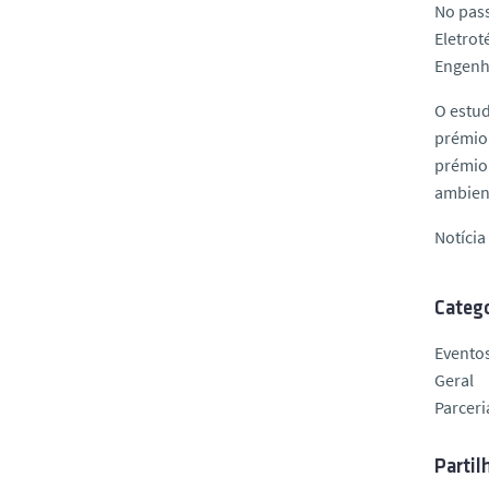
No pass
Eletrot
Engenha
O estud
prémio 
prémio”
ambien
Notíci
Catego
Evento
Geral
Parceri
Partil