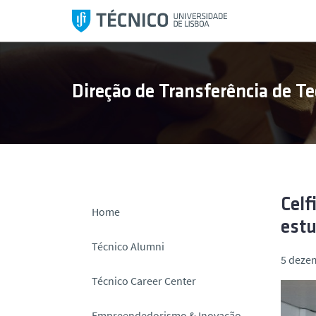
S
a
l
t
a
Direção de Transferência de Te
r
p
a
r
a
o
c
Celf
Home
o
estu
n
Técnico Alumni
t
5 deze
e
Técnico Career Center
ú
d
Empreendedorismo & Inovação