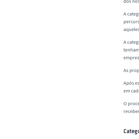
dos nos
A categ
percurs
aqueles
A cate
tenham 
empresa
As prop
Após es
em cada
O proce
receber
Catego