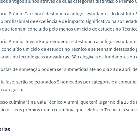
sos antigos alunos através de duas categorias distintas: o Prémi
oria Prémio Carreira é destinada a antigos estudantes do Institut
o profissional de excelência e de impacto significativo na sociedade
 que tenham concluído pelo menos um ciclo de estudos no Técnico
goria Prémio Jovem Empreendedor é destinada a antigos estudant
concluído um ciclo de estudos no Técnico e se tenham destacado pel
riais ou tecnológicas inovadoras. São elegíveis os fundadores ou 
ostas de nomeação podem ser submetidas até ao dia 20 de abril de
ta fase, serão selecionados 5 nomeados por categoria e a comunid
 categoria.
sso culminará na Gala Técnico Alumni, que terá lugar no dia 23 de 
ão os seus prémios numa cerimónia que celebra o Técnico, o seu 
rias