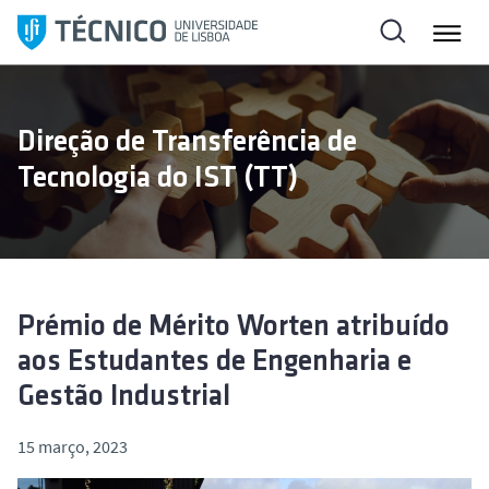
S
a
l
t
a
Direção de Transferência de
r
Tecnologia do IST (TT)
p
a
r
a
o
c
Prémio de Mérito Worten atribuído
o
aos Estudantes de Engenharia e
n
Gestão Industrial
t
e
15 março, 2023
ú
d