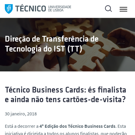
S
a
l
t
a
Direção de Transferência de
r
Tecnologia do IST (TT)
p
a
r
a
o
c
Técnico Business Cards: és finalista
o
e ainda não tens cartões-de-visita?
n
t
30 janeiro, 2018
e
ú
Está a decorrer a
4ª Edição dos Técnico Business Cards
. Esta
d
iniciativa é dirigida a todos os alunos finalistas, que poderão