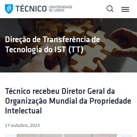
S
a
l
t
a
Direção de Transferência de
r
Tecnologia do IST (TT)
p
a
r
a
o
c
Técnico recebeu Diretor Geral da
o
Organização Mundial da Propriedade
n
Intelectual
t
e
17 outubro, 2023
ú
d