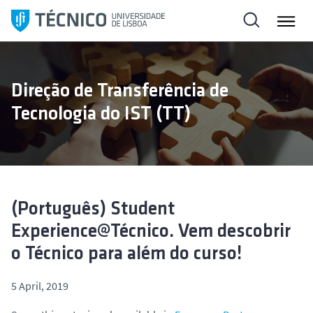
S
k
i
p
t
Direção de Transferência de
o
Tecnologia do IST (TT)
c
o
n
t
e
n
(Português) Student
t
Experience@Técnico. Vem descobrir
o Técnico para além do curso!
5 April, 2019