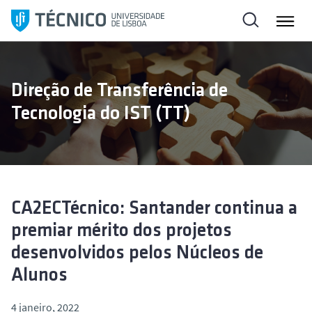
S
a
l
t
a
Direção de Transferência de
r
Tecnologia do IST (TT)
p
a
r
a
o
c
CA2ECTécnico: Santander continua a
o
premiar mérito dos projetos
n
desenvolvidos pelos Núcleos de
t
e
Alunos
ú
d
4 janeiro, 2022