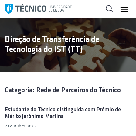
S
a
l
t
a
Direção de Transferência de
r
Tecnologia do IST (TT)
p
a
r
a
o
c
Categoria: Rede de Parceiros do Técnico
o
n
t
Estudante do Técnico distinguida com Prémio de
Mérito Jerónimo Martins
e
ú
23 outubro, 2025
d