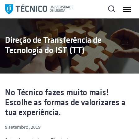
S
a
l
t
a
Direção de Transferência de
r
Tecnologia do IST (TT)
p
a
r
a
o
c
No Técnico fazes muito mais!
o
Escolhe as formas de valorizares a
n
tua experiência.
t
e
9 setembro, 2019
ú
d