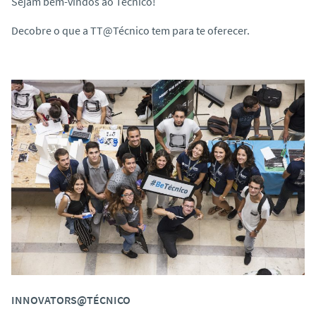
Sejam bem-vindos ao Técnico!
o
Decobre o que a TT@Técnico tem para te oferecer.
INNOVATORS@TÉCNICO