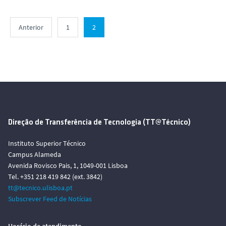
o
Anterior
1
2
Direção de Transferência de Tecnologia (TT@Técnico)
Instituto Superior Técnico
Campus Alameda
Avenida Rovisco Pais, 1, 1049-001 Lisboa
Tel. +351 218 419 842 (ext. 3842)
tt@tecnico.ulisboa.pt
Subscrever Feed de Notícias