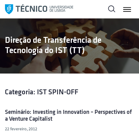
S
a
l
t
a
Direção de Transferência de
r
Tecnologia do IST (TT)
p
a
r
a
o
c
Categoria: IST SPIN-OFF
o
n
t
Seminário: Investing in Innovation – Perspectives of
a Venture Capitalist
e
ú
22 fevereiro, 2012
d