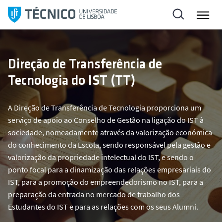
S
a
l
t
a
Direção de Transferência de
r
Tecnologia do IST (TT)
p
a
r
A Direção de Transferência de Tecnologia proporciona um
a
serviço de apoio ao Conselho de Gestão na ligação do IST à
o
sociedade, nomeadamente através da valorização económica
c
do conhecimento da Escola, sendo responsável pela gestão e
o
valorização da propriedade intelectual do IST, e sendo o
n
ponto focal para a dinamização das relações empresariais do
t
IST, para a promoção do empreendedorismo no IST, para a
e
preparação da entrada no mercado de trabalho dos
ú
Estudantes do IST e para as relações com os seus Alumni.
d