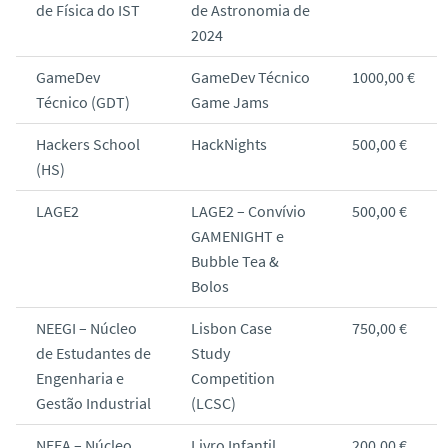
de Física do IST
de Astronomia de
2024
GameDev
GameDev Técnico
1000,00 €
Técnico (GDT)
Game Jams
Hackers School
HackNights
500,00 €
(HS)
LAGE2
LAGE2 – Convívio
500,00 €
GAMENIGHT e
Bubble Tea &
Bolos
NEEGI – Núcleo
Lisbon Case
750,00 €
de Estudantes de
Study
Engenharia e
Competition
Gestão Industrial
(LCSC)
NEEA – Núcleo
Livro Infantil
200,00 €