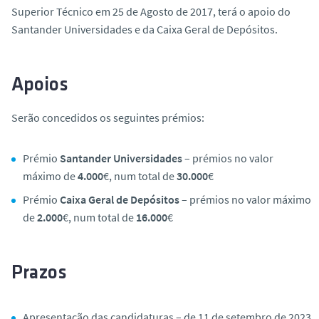
o
Superior Técnico em 25 de Agosto de 2017, terá o apoio do
Santander Universidades e da Caixa Geral de Depósitos.
Apoios
Serão concedidos os seguintes prémios:
Prémio
Santander Universidades
– prémios no valor
máximo de
4.000
€, num total de
30.000
€
Prémio
Caixa Geral de Depósitos
– prémios no valor máximo
de
2.000
€, num total de
16.000
€
Prazos
Apresentação das candidaturas – de 11 de setembro de 2023