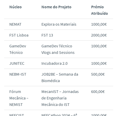
Núcleo
Nome do Projeto
Prémio
Atribuído
NEMAT
Explora os Materiais
1000,00€
FST Lisboa
FST 13
2000,00€
GameDev
GameDev Técnico
1000,00€
Técnico
Vlogs and Sessions
JUNITEC
Incubadora 2.0
1000,00€
NEBM-IST
JOB2BE – Semana da
500,00€
Biomédica
Fórum
MecanIST – Jornadas
600,00€
Mecânica –
de Engenharia
NEMIST
Mecânica do IST
NEECIST
NEECathon 2024 – 6ª
1000,00€