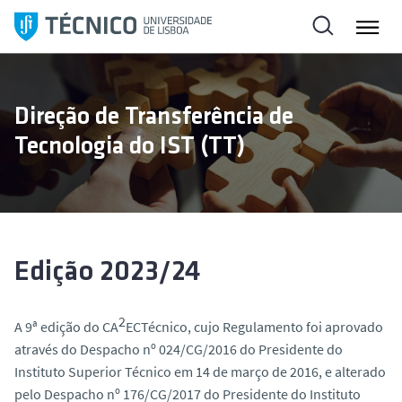
S
a
l
t
a
Direção de Transferência de
r
Tecnologia do IST (TT)
p
a
r
a
o
c
Edição 2023/24
o
n
2
t
A 9ª edição do CA
ECTécnico, cujo Regulamento foi aprovado
e
através do Despacho nº 024/CG/2016 do Presidente do
ú
Instituto Superior Técnico em 14 de março de 2016, e alterado
d
pelo Despacho nº 176/CG/2017 do Presidente do Instituto