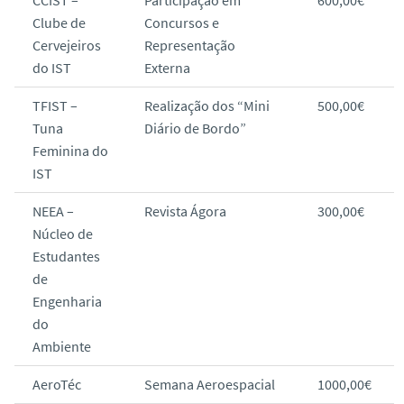
CCIST –
Participação em
600,00€
Clube de
Concursos e
Cervejeiros
Representação
do IST
Externa
TFIST –
Realização dos “Mini
500,00€
Tuna
Diário de Bordo”
Feminina do
IST
NEEA –
Revista Ágora
300,00€
Núcleo de
Estudantes
de
Engenharia
do
Ambiente
AeroTéc
Semana Aeroespacial
1000,00€