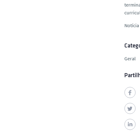
termina
curricu
Notíci
Catego
Geral
Partil