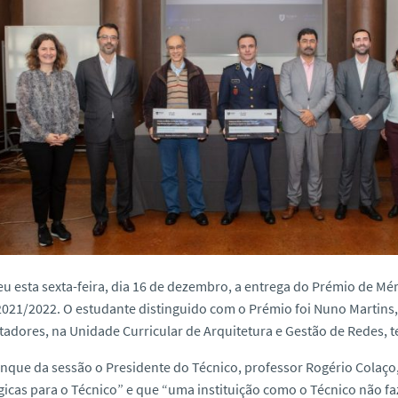
u esta sexta-feira, dia 16 de dezembro, a entrega do Prémio de M
021/2022. O estudante distinguido com o Prémio foi Nuno Martins,
dores, na Unidade Curricular de Arquitetura e Gestão de Redes, te
nque da sessão o Presidente do Técnico, professor Rogério Colaço
gicas para o Técnico” e que “uma instituição como o Técnico não fa