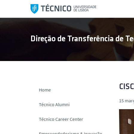
S
a
l
t
a
Direção de Transferência de Te
r
p
a
r
a
o
c
CISC
Home
o
15 mar
n
Técnico Alumni
t
e
Técnico Career Center
ú
d
Empreendedorismo & Inovação