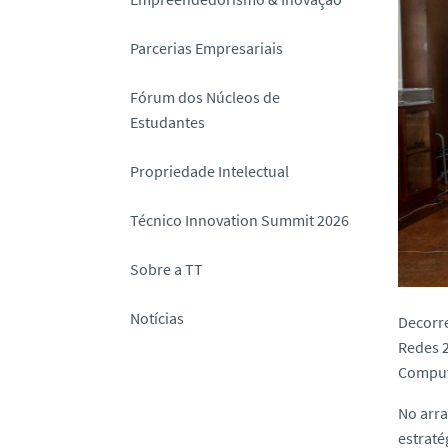
o
Parcerias Empresariais
Fórum dos Núcleos de
Estudantes
Propriedade Intelectual
Técnico Innovation Summit 2026
Sobre a TT
Notícias
Decorre
Redes 2
Computa
No arra
estraté