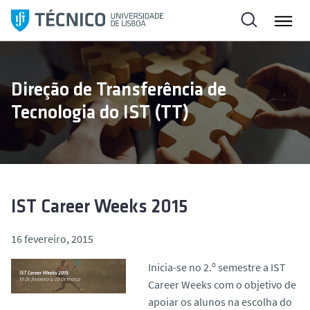
S
a
l
t
a
Direção de Transferência de
r
Tecnologia do IST (TT)
p
a
r
a
o
c
IST Career Weeks 2015
o
n
16 fevereiro, 2015
t
Inicia-se no 2.º semestre a IST
e
Career Weeks com o objetivo de
ú
apoiar os alunos na escolha do
d