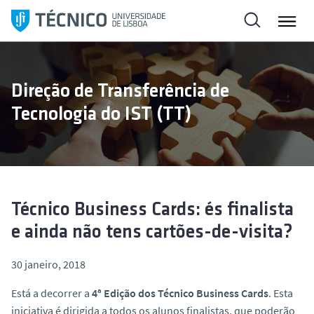
S
a
l
t
a
Direção de Transferência de
r
Tecnologia do IST (TT)
p
a
r
a
o
c
Técnico Business Cards: és finalista
o
e ainda não tens cartões-de-visita?
n
t
30 janeiro, 2018
e
ú
Está a decorrer a
4ª Edição dos Técnico Business Cards
. Esta
d
iniciativa é dirigida a todos os alunos finalistas, que poderão