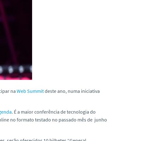
cipar na
Web Summit
deste ano, numa iniciativa
genda
. É a maior conferência de tecnologia do
nline
no formato testado no passado mês de junho
s, serão oferecidos 10 bilhetes “General