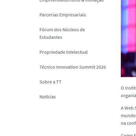
o
Parcerias Empresariais
Fórum dos Núcleos de
Estudantes
Propriedade Intelectual
Técnico Innovation Summit 2026
Sobre a TT
O Insti
organiz
Notícias
A
Web 
mundo, 
na con
Como fo