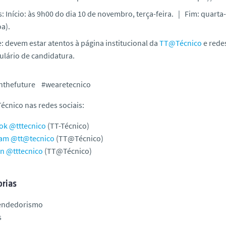
: Início: às 9h00 do dia 10 de novembro, terça-feira. | Fim: quarta
a).
: devem estar atentos à página institucional da
TT@Técnico
e redes
ulário de candidatura.
hthefuture #wearetecnico
cnico nas redes sociais:
ok @tttecnico
(TT-Técnico)
ram @tt@tecnico
(TT@Técnico)
n @tttecnico
(TT@Técnico)
rias
endedorismo
s