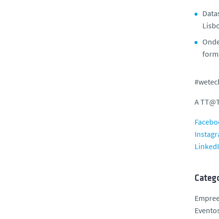
Datas
Lisbo
Onde
form
#wetec
A TT@Té
Facebo
Instag
LinkedI
Catego
Empre
Evento