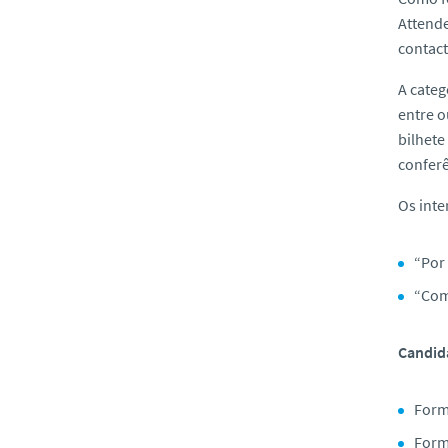
Attende
contact
A categ
entre o
bilhete
conferê
Os inte
“Por
“Com
Candid
Form
Form