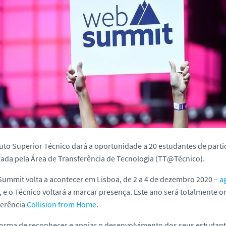
tuto Superior Técnico dará a oportunidade a 20 estudantes de parti
ada pela Área de Transferência de Tecnologia (TT@Técnico).
Summit
volta a acontecer em Lisboa, de 2 a 4 de dezembro 2020 –
a
e o Técnico voltará a marcar presença. Este ano será totalmente
o
ferência
Collision from Home
.
rma de reconhecer e apoiar o desenvolvimento dos seus estudante