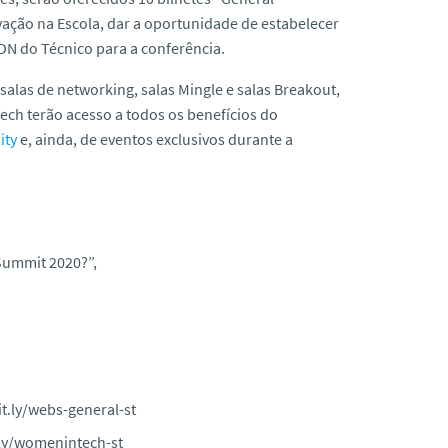
vação na Escola, dar a oportunidade de estabelecer
DN do Técnico para a conferência.
, salas de
networking
, salas
Mingle
e salas
Breakout
,
Tech
terão acesso a todos os benefícios do
ity
e, ainda, de eventos exclusivos durante a
Summit 2020?”,
bit.ly/webs-general-st
t.ly/womenintech-st